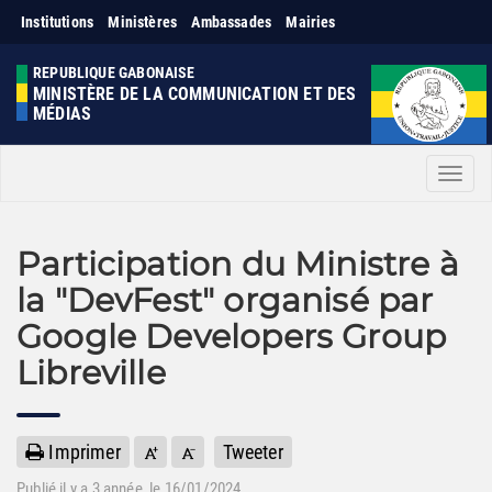
Institutions
Ministères
Ambassades
Mairies
REPUBLIQUE GABONAISE
MINISTÈRE DE LA COMMUNICATION ET DES
MÉDIAS
Men
Participation du Ministre à
la "DevFest" organisé par
Google Developers Group
Libreville
Imprimer
Tweeter
Publié il y a
3 année
, le 16/01/2024